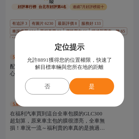
好評車行榜
台北市好評第4名
連續7月好評榜前十
有追評
3
有圖片
6230
最新評價
8
服務好
133
車況優質
124
里程真實
82
價格實在
66
描述與實車一致
65
誠信經營
50
過戶高效
45
定位提示
張先生
過戶登記
購車：
Volvo
XC90
5.0
分
允許8891獲得您的位置權限，快速了
配合很多次了,福利汽車的車讓我們不用操
解目標車輛與您所在地的距離
心,買車換車很便利~服務也很好!
否
是
小宇
過戶登記
購車：
Mercedes-Benz
GLC
5.0
分
在福利汽車買到這台全車包膜的GLC300
超划算，原來車主包的膜很漂亮，全車無
損！車況一流～福利賣的車真的是挑過
的，超滿意！