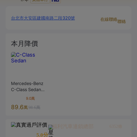
台北市大安區建國南路二段320號
在線聯絡
聯絡
本月降價
Mercedes-Benz
C-Class Sedan
2019款
C200
黑
9.0萬
色
89.6
萬
98.6萬
福利汽車連鎖總部
6352
條
5.0
分