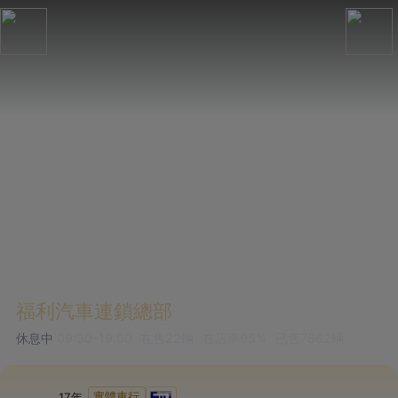
福利汽車連鎖總部
休息中
09:30-19:00
在售
22
輛
在店率
95%
已售
7862
輛
實體車行
17
年