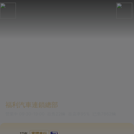
福利汽車連鎖總部
營業中
09:30-19:00
在售
22
輛
在店率
95%
已售
7862
輛
實體車行
17
年