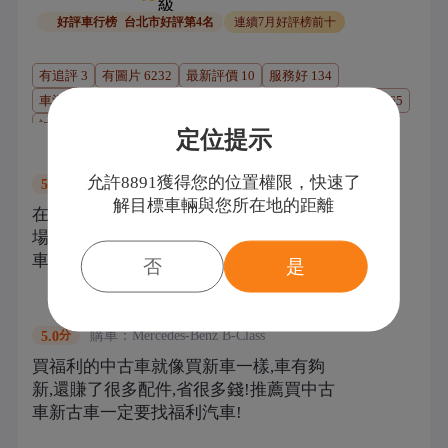
好評車行榜
台北市好評第4名
連續7月好評榜前十
有追評
3
有圖片
6232
最新評價
10
服務好
134
車況優質
126
里程真實
82
價格實在
67
描述與實車一致
65
誠信經營
50
過戶高效
45
定位提示
陳小姐
過戶登記
允許8891獲得您的位置權限，快速了
購車：
Mercedes-Benz
GLA
5.0
分
解目標車輛與您所在地的距離
在8891看到這部白色跑少的GLA180，現
場人員熱情，服務也很好，值得推薦，買
車找福利是對的
否
是
呂先生
過戶登記
購車：
Mercedes-Benz
B-Class
5.0
分
買福利的中古車就像買新車一樣,車有夠
新,還賺了很多配件,省很多錢!推薦買中古
車新古車一定要找福利汽車!