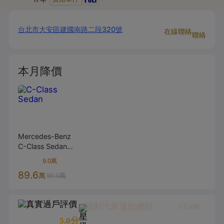
台北市大安區建國南路二段320號
在線聯絡
聯絡
本月降價
Mercedes-Benz
C-Class Sedan
2019款
C200
黑
9.0萬
色
89.6
萬
98.6萬
福利汽車連鎖總部
6354
條
5.0
分