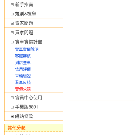
新手指南
規則&檢舉
賣家問題
買家問題
實車實價計畫
實車實價說明
客服審核
到店查車
信用評價
車輛驗證
看車反饋
實價求購
會員中心使用
手機版8891
網站條款
其他分類