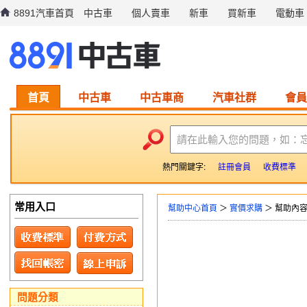
8891汽車首頁
中古車
個人賣車
新車
買新車
電動車
首頁
中古車
中古車商
汽車社群
會員
請在此輸入您的問題，如：
熱門關鍵字:
註冊會員
收費標準
常用入口
幫助中心首頁
＞
實價求購
＞ 幫助內
問題分類