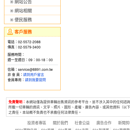
網站公告
網站相關
便民服務
客戶服務
電話：02-5572-2088
傳真：02-5579-3400
服務時間：
週一至週日：09：00-18：00
信箱：service@8891.com.tw
非 會 員：
請到用戶留言
會員專用：
請到我要提問
免責聲明：
本網站僅為提供車輛出售資訊的參考平台，並不涉入其中的任何諮
所載一切車輛的資訊、文字、照片、圖形、產權、廣告內容、或其他資料（以
之責任，本站概不負責也不承擔任何法律責任。
投資者專區
關於我們
社會公益
廣告合作
新聞剪
8591寶物交易
591租屋
591售屋
591店面
591新建案
591實價