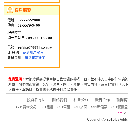
客戶服務
電話：02-5572-2088
傳真：02-5579-3400
服務時間：
週一至週日：09：00-18：00
信箱：service@8891.com.tw
非 會 員：
請到用戶留言
會員專用：
請到我要提問
免責聲明：
本網站僅為提供車輛出售資訊的參考平台，並不涉入其中的任何諮
所載一切車輛的資訊、文字、照片、圖形、產權、廣告內容、或其他資料（以
之責任，本站概不負責也不承擔任何法律責任。
投資者專區
關於我們
社會公益
廣告合作
新聞剪
8591寶物交易
591租屋
591售屋
591店面
591新建案
591實價
5
Copyright © 2010 by Addcn