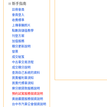
新手指南
註冊會員
會員登入
收費標準
上傳車輛照片
點數與儲值教學
刊登方案
加值服務
積分更新說明
發票
成交秘笈
中古車交易流程
成交積分說明
查詢自己系統的資料
買賣權利車須知
買賣代標車須知
樂分期貸款服務說明
預約試駕服務個資說明
奧迪嚴選服務個資說明
台中市汽車公會個資說明