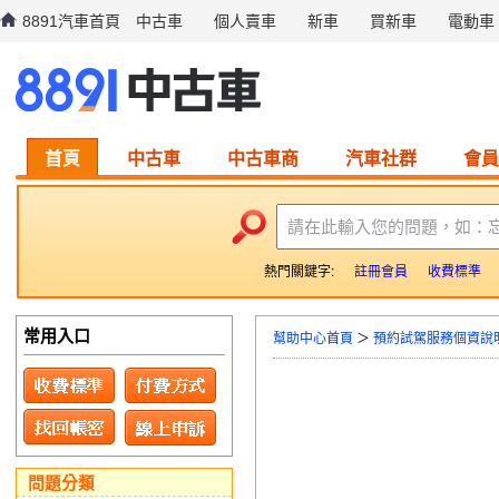
8891汽車首頁
中古車
個人賣車
新車
買新車
電動車
首頁
中古車
中古車商
汽車社群
會員
請在此輸入您的問題，如：
熱門關鍵字:
註冊會員
收費標準
常用入口
幫助中心首頁
＞
預約試駕服務個資說
問題分類