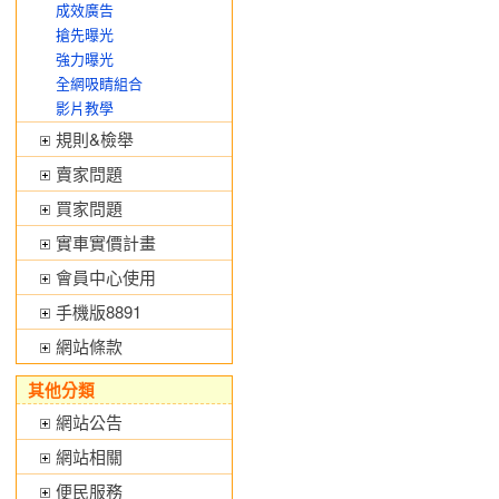
成效廣告
搶先曝光
強力曝光
全網吸睛組合
影片教學
規則&檢舉
賣家問題
買家問題
實車實價計畫
會員中心使用
手機版8891
網站條款
其他分類
網站公告
網站相關
便民服務