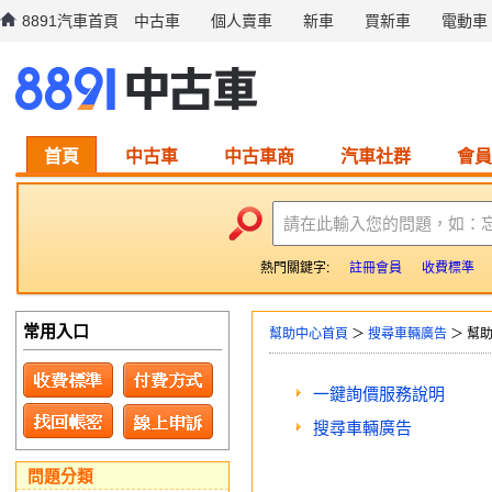
8891汽車首頁
中古車
個人賣車
新車
買新車
電動車
首頁
中古車
中古車商
汽車社群
會員
請在此輸入您的問題，如：
熱門關鍵字:
註冊會員
收費標準
常用入口
幫助中心首頁
＞
搜尋車輛廣告
＞ 幫
一鍵詢價服務說明
搜尋車輛廣告
問題分類