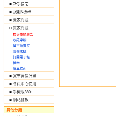
新手指南
規則&檢舉
賣家問題
買家問題
搜尋車輛廣告
收藏車輛
留言給賣家
實價求購
訂閱電子報
檢舉
買車指南
實車實價計畫
會員中心使用
手機版8891
網站條款
其他分類