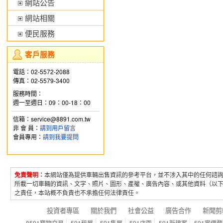
網站公告
網站相關
便民服務
客戶服務
電話：02-5572-2088
傳真：02-5579-3400
服務時間：
週一至週日：09：00-18：00
信箱：service@8891.com.tw
非 會 員：
請到用戶留言
會員專用：
請到我要提問
免責聲明：
本網站僅為提供車輛出售資訊的參考平台，並不涉入其中的任何諮
所載一切車輛的資訊、文字、照片、圖形、產權、廣告內容、或其他資料（以
之責任，本站概不負責也不承擔任何法律責任。
投資者專區
關於我們
社會公益
廣告合作
新聞剪
8591寶物交易
591租屋
591售屋
591店面
591新建案
591實價