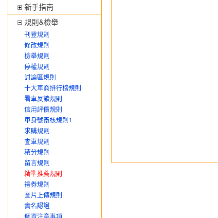
新手指南
規則&檢舉
刊登規則
修改規則
檢舉規則
停權規則
討論區規則
十大車商排行榜規則
看車反饋規則
信用評價規則
車身號審核規則1
求購規則
查車規則
積分規則
留言規則
精準推薦規則
禮券規則
圖片上傳規則
實名認證
個資注意事項