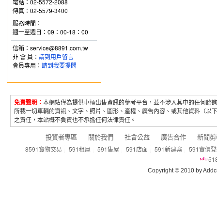
電話：02-5572-2088
傳真：02-5579-3400
服務時間：
週一至週日：09：00-18：00
信箱：service@8891.com.tw
非 會 員：
請到用戶留言
會員專用：
請到我要提問
免責聲明：
本網站僅為提供車輛出售資訊的參考平台，並不涉入其中的任何諮
所載一切車輛的資訊、文字、照片、圖形、產權、廣告內容、或其他資料（以
之責任，本站概不負責也不承擔任何法律責任。
投資者專區
關於我們
社會公益
廣告合作
新聞剪
8591寶物交易
591租屋
591售屋
591店面
591新建案
591實價
5
Copyright © 2010 by Addcn