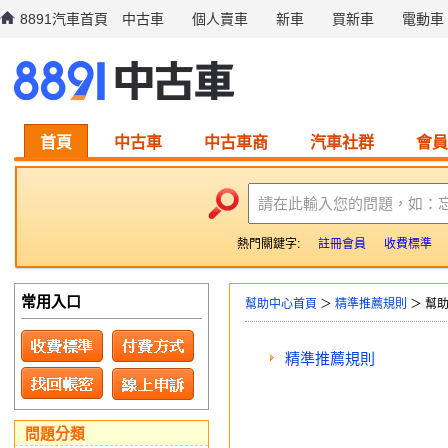
8891汽車首頁
中古車
個人賣車
新車
買新車
電動車
首頁
中古車
中古車商
汽車社群
會員
請在此輸入您的問題，如：
熱門關鍵字:
註冊會員
收費標準
常用入口
幫助中心首頁
＞
精準推薦規則
＞ 幫
精準推薦規則
問題分類